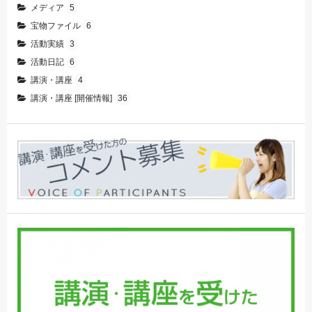
メディア
5
宝物ファイル
6
活動実績
3
活動日記
6
講演・講座
4
講演・講座 [開催情報]
36