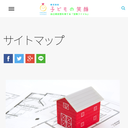
サ
イ
ト
マ
ッ
プ