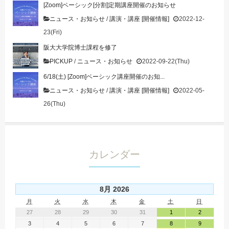
[Zoom]ベーシック[分割]定期講座開催のお知らせ
ニュース・お知らせ
/
講演・講座 [開催情報]
2022-12-
23(Fri)
阪大大学院博士課程を修了
PICKUP
/
ニュース・お知らせ
2022-09-22(Thu)
6/18(土) [Zoom]ベーシック講座開催のお知...
ニュース・お知らせ
/
講演・講座 [開催情報]
2022-05-
26(Thu)
カレンダー
8月 2026
月
火
水
木
金
土
日
27
28
29
30
31
1
2
3
4
5
6
7
8
9