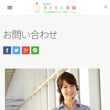
お
問
い
合
わ
せ