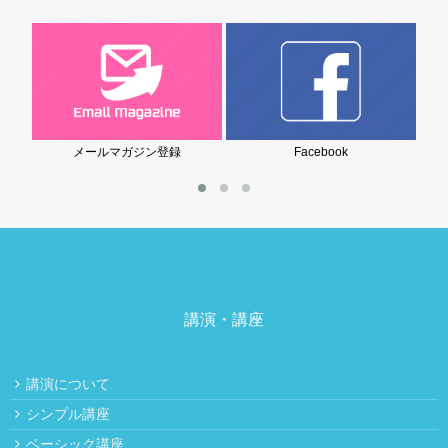
メールマガジン登録
Facebook
岩堀美雪の
講演・講座
講演について
シンプル講座
ベーシック講座