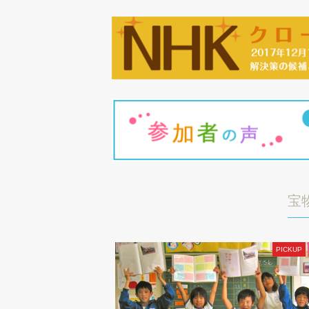
宝
PICKUP