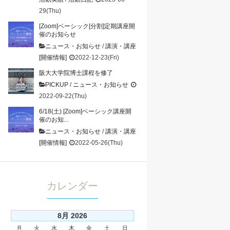
29(Thu)
[Zoom]ベーシック[分割]定期講座開
催のお知らせ
ニュース・お知らせ
/
講演・講座
[開催情報]
2022-12-23(Fri)
阪大大学院博士課程を修了
PICKUP
/
ニュース・お知らせ
2022-09-22(Thu)
6/18(土) [Zoom]ベーシック講座開
催のお知...
ニュース・お知らせ
/
講演・講座
[開催情報]
2022-05-26(Thu)
カレンダー
8月 2026
月
火
水
木
金
土
日