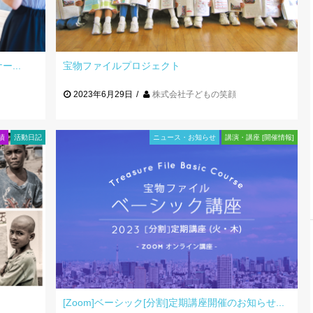
...
宝物ファイルプロジェクト
2023年6月29日
株式会社子どもの笑顔
績
活動日記
ニュース・お知らせ
講演・講座 [開催情報]
[Zoom]ベーシック[分割]定期講座開催のお知らせ...