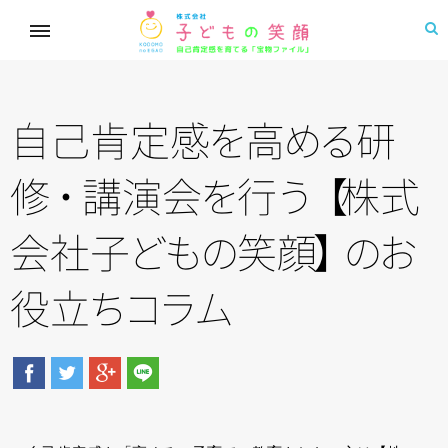
自己肯定
感
を
高
め
る
研
修
・
講演
会
を
行
う
【
株式
会社
子
ど
も
の
笑
顔
】
の
お
役
立
ち
コ
ラ
ム