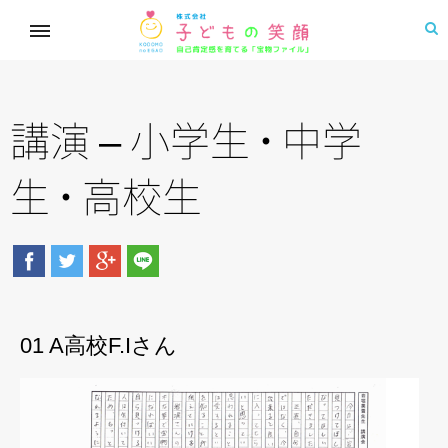
講演 – 小学
生
・
中学
生
・
高校生
01 A高校F.Iさん