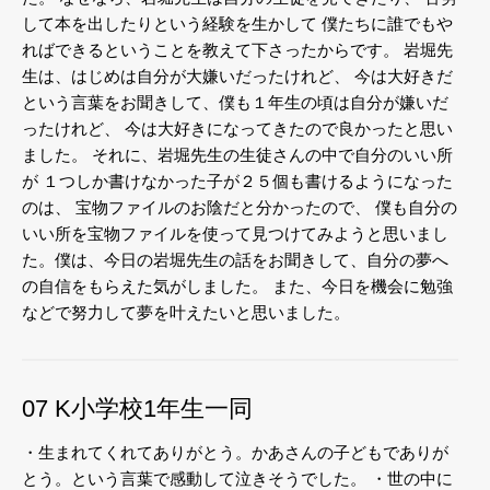
して本を出したりという経験を生かして
僕たちに誰でもや
ればできるということを教えて下さったからです。
岩堀先
生は、はじめは自分が大嫌いだったけれど、
今は大好きだ
という言葉をお聞きして、僕も１年生の頃は自分が嫌いだ
ったけれど、
今は大好きになってきたので良かったと思い
ました。
それに、岩堀先生の生徒さんの中で自分のいい所
が
１つしか書けなかった子が２５個も書けるようになった
のは、
宝物ファイルのお陰だと分かったので、
僕も自分の
いい所を宝物ファイルを使って見つけてみようと思いまし
た。僕は、今日の岩堀先生の話をお聞きして、自分の夢へ
の自信をもらえた気がしました。
また、今日を機会に勉強
などで努力して夢を叶えたいと思いました。
07 K小学校1年生一同
・生まれてくれてありがとう。かあさんの子どもでありが
とう。という言葉で感動して泣きそうでした。
・世の中に