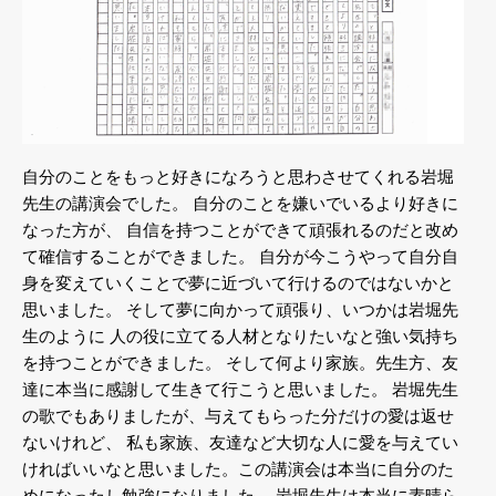
自分のことをもっと好きになろうと思わさせてくれる岩堀
先生の講演会でした。
自分のことを嫌いでいるより好きに
なった方が、
自信を持つことができて頑張れるのだと改め
て確信することができました。
自分が今こうやって自分自
身を変えていくことで夢に近づいて行けるのではないかと
思いました。
そして夢に向かって頑張り、いつかは岩堀先
生のように
人の役に立てる人材となりたいなと強い気持ち
を持つことができました。
そして何より家族。先生方、友
達に本当に感謝して生きて行こうと思いました。
岩堀先生
の歌でもありましたが、与えてもらった分だけの愛は返せ
ないけれど、
私も家族、友達など大切な人に愛を与えてい
ければいいなと思いました。この講演会は本当に自分のた
めになったし勉強になりました。
岩堀先生は本当に素晴ら