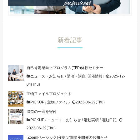
新着記事
自己肯定感向上プログラム(TFP)体験セミナー
ニュース・お知らせ
/
講演・講座 [開催情報]
2025-12-
04(Thu)
宝物ファイルプロジェクト
PICKUP
/
宝物ファイル
2023-06-29(Thu)
収益の一部を寄付
PICKUP
/
ニュース・お知らせ
/
活動実績
/
活動日記
2023-06-29(Thu)
[Zoom]ベーシック[分割]定期講座開催のお知らせ