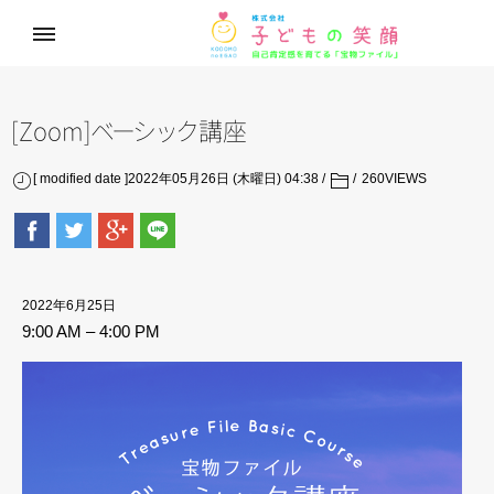
[Zoom
]
ベ
ー
シ
ッ
ク
講座
[ modified date ]2022年05月26日 (木曜日) 04:38
260
VIEWS
2022年6月25日
9:00 AM
–
4:00 PM