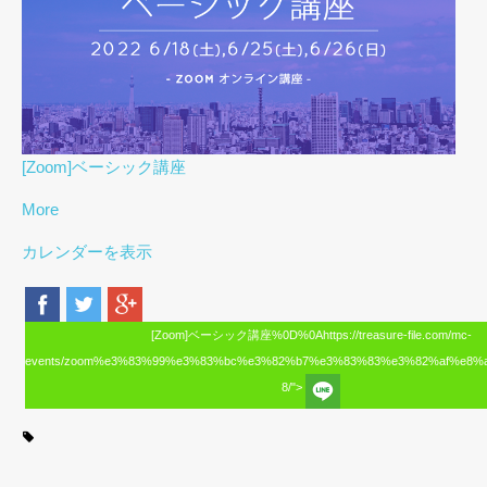
[Zoom]ベーシック講座
More
カレンダーを表示
[Zoom]ベーシック講座%0D%0Ahttps://treasure-file.com/mc-
events/zoom%e3%83%99%e3%83%bc%e3%82%b7%e3%83%83%e3%82%af%e8%
8/">