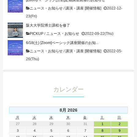
[Zoom]ベーシック[分割]定期講座開催のお知らせ
ニュース・お知らせ
/
講演・講座 [開催情報]
2022-12-
23(Fri)
阪大大学院博士課程を修了
PICKUP
/
ニュース・お知らせ
2022-09-22(Thu)
6/18(土) [Zoom]ベーシック講座開催のお知...
ニュース・お知らせ
/
講演・講座 [開催情報]
2022-05-
26(Thu)
カレンダー
8月 2026
月
火
水
木
金
土
日
27
28
29
30
31
1
2
3
4
5
6
7
8
9