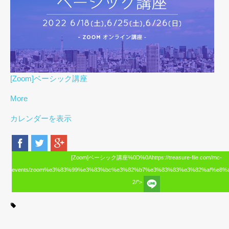
[Zoom]ベーシック講座
More
カレンダーを表示
[Zoom]ベーシック講座%0D%0Ahttps://treasure-file.com/mc-
events/zoom%e3%83%99%e3%83%bc%e3%82%b7%e3%83%83%e3%82%af%e8%
2/">