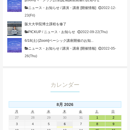
[Zoom]ベーシック[分割]定期講座開催のお知らせ
ニュース・お知らせ
/
講演・講座 [開催情報]
2022-12-
23(Fri)
阪大大学院博士課程を修了
PICKUP
/
ニュース・お知らせ
2022-09-22(Thu)
6/18(土) [Zoom]ベーシック講座開催のお知...
ニュース・お知らせ
/
講演・講座 [開催情報]
2022-05-
26(Thu)
カレンダー
8月 2026
月
火
水
木
金
土
日
27
28
29
30
31
1
2
3
4
5
6
7
8
9