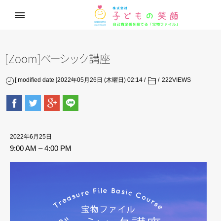
[Zoom
]
ベ
ー
シ
ッ
ク
講座
[ modified date ]2022年05月26日 (木曜日) 02:14
222
VIEWS
2022年6月25日
9:00 AM
–
4:00 PM