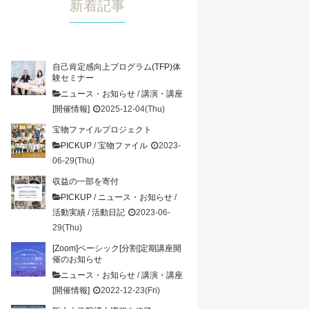
新着記事
自己肯定感向上プログラム(TFP)体
験セミナー
ニュース・お知らせ
/
講演・講座
[開催情報]
2025-12-04(Thu)
宝物ファイルプロジェクト
PICKUP
/
宝物ファイル
2023-
06-29(Thu)
収益の一部を寄付
PICKUP
/
ニュース・お知らせ
/
活動実績
/
活動日記
2023-06-
29(Thu)
[Zoom]ベーシック[分割]定期講座開
催のお知らせ
ニュース・お知らせ
/
講演・講座
[開催情報]
2022-12-23(Fri)