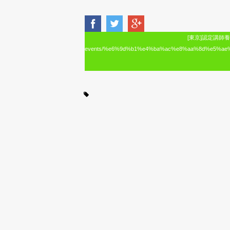
[東京]認定講師養成講座%
events/%e6%9d%b1%e4%ba%ac%e8%aa%8d%e5%a