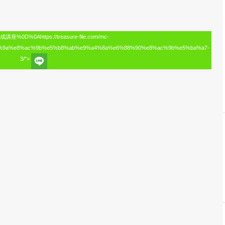
0D%0Ahttps://treasure-file.com/mc-
e%9a%e8%ac%9b%e5%b8%ab%e9%a4%8a%e6%88%90%e8%ac%9b%e5%ba%a7-
3/">