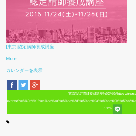
[東京]認定講師養成講座
More
カレンダーを表示
[東京]認定講師養成講座%0D%0Ahttps://treasure-
events/%e6%9d%b1%e4%ba%ac%e8%aa%8d%e5%ae%9a%e8%ac%9b%e5%b8%
13/">