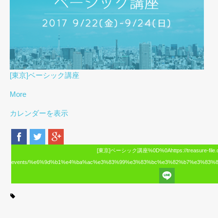
[東京]ベーシック講座
More
カレンダーを表示
[東京]ベーシック講座%0D%0Ahttps://treasure-file.
events/%e6%9d%b1%e4%ba%ac%e3%83%99%e3%83%bc%e3%82%b7%e3%83%8