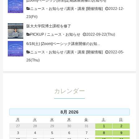
[Zoom]ベーシック[分割]定期講座開催のお知らせ
ニュース・お知らせ
/
講演・講座 [開催情報]
2022-12-
23(Fri)
阪大大学院博士課程を修了
PICKUP
/
ニュース・お知らせ
2022-09-22(Thu)
6/18(土) [Zoom]ベーシック講座開催のお知...
ニュース・お知らせ
/
講演・講座 [開催情報]
2022-05-
26(Thu)
カレンダー
8月 2026
月
火
水
木
金
土
日
27
28
29
30
31
1
2
3
4
5
6
7
8
9