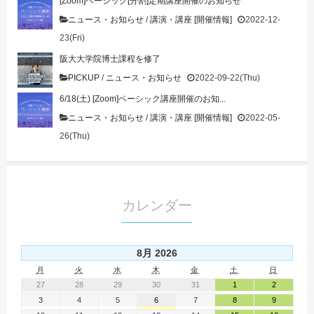
[Zoom]ベーシック[分割]定期講座開催のお知らせ
ニュース・お知らせ
/
講演・講座 [開催情報]
2022-12-
23(Fri)
阪大大学院博士課程を修了
PICKUP
/
ニュース・お知らせ
2022-09-22(Thu)
6/18(土) [Zoom]ベーシック講座開催のお知...
ニュース・お知らせ
/
講演・講座 [開催情報]
2022-05-
26(Thu)
カレンダー
8月 2026
月
火
水
木
金
土
日
27
28
29
30
31
1
2
3
4
5
6
7
8
9