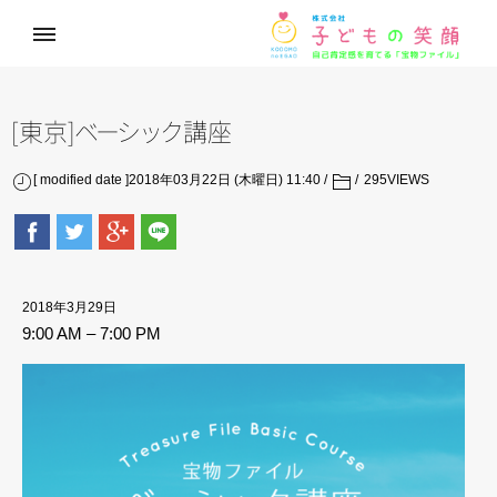
[東京
]
ベ
ー
シ
ッ
ク
講座
[ modified date ]2018年03月22日 (木曜日) 11:40
295
VIEWS
2018年3月29日
9:00 AM
–
7:00 PM