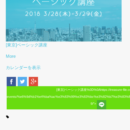
[東京]ベーシック講座
More
カレンダーを表示
[東京]ベーシック講座%0D%0Ahttps://treasure-file.c
events/%e6%9d%b1%e4%ba%ac%e3%83%99%e3%83%bc%e3%82%b7%e3%83%
9/">