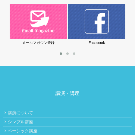
ン登録
Facebook
岩堀美雪の子育てブログ
講演・講座
講演について
シンプル講座
ベーシック講座