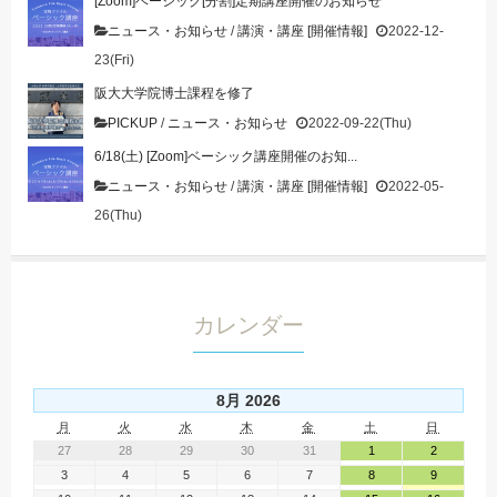
[Zoom]ベーシック[分割]定期講座開催のお知らせ
ニュース・お知らせ
/
講演・講座 [開催情報]
2022-12-
23(Fri)
阪大大学院博士課程を修了
PICKUP
/
ニュース・お知らせ
2022-09-22(Thu)
6/18(土) [Zoom]ベーシック講座開催のお知...
ニュース・お知らせ
/
講演・講座 [開催情報]
2022-05-
26(Thu)
カレンダー
8月 2026
月
火
水
木
金
土
日
27
28
29
30
31
1
2
3
4
5
6
7
8
9