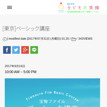
[東京
]
ベ
ー
シ
ッ
ク
講座
[ modified date ]2017年07月31日 (月曜日) 01:20
343
VIEWS
2017年9月24日
10:00 AM
–
5:00 PM