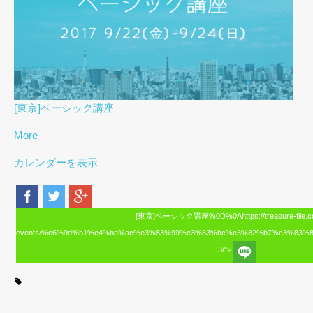
[東京]ベーシック講座
More
カレンダーを表示
[東京]ベーシック講座%0D%0Ahttps://treasure-file.c
events/%e6%9d%b1%e4%ba%ac%e3%83%99%e3%83%bc%e3%82%b7%e3%83%
3/">