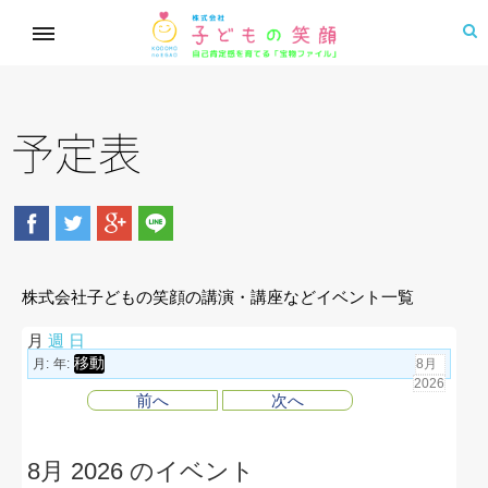
予定表
株式会社子どもの笑顔の講演・講座などイベント一覧
月
週
日
月:
年:
前へ
次へ
8月 2026 のイベント