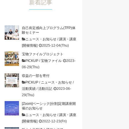
新着記事
自己肯定感向上プログラム(TFP)体
験セミナー
ニュース・お知らせ
/
講演・講座
[開催情報]
2025-12-04(Thu)
宝物ファイルプロジェクト
PICKUP
/
宝物ファイル
2023-
06-29(Thu)
収益の一部を寄付
PICKUP
/
ニュース・お知らせ
/
活動実績
/
活動日記
2023-06-
29(Thu)
[Zoom]ベーシック[分割]定期講座開
催のお知らせ
ニュース・お知らせ
/
講演・講座
[開催情報]
2022-12-23(Fri)