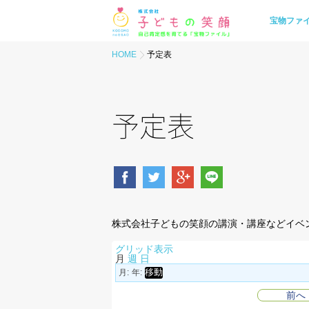
宝物ファ
HOME
予定表
予定表
株式会社子どもの笑顔の講演・講座などイベ
グリッド
表示
月
週
日
月:
年:
前へ