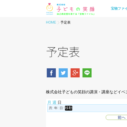
宝物ファ
HOME
予定表
予定表
株式会社子どもの笑顔の講演・講座などイベ
月
週
日
月:
年:
日:
前へ