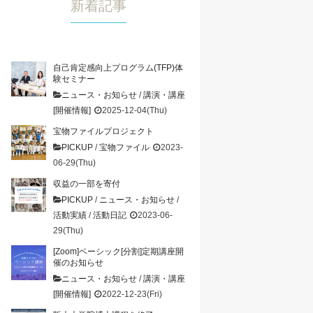
新着記事
自己肯定感向上プログラム(TFP)体
験セミナー
ニュース・お知らせ
/
講演・講座
[開催情報]
2025-12-04(Thu)
宝物ファイルプロジェクト
PICKUP
/
宝物ファイル
2023-
06-29(Thu)
収益の一部を寄付
PICKUP
/
ニュース・お知らせ
/
活動実績
/
活動日記
2023-06-
29(Thu)
[Zoom]ベーシック[分割]定期講座開
催のお知らせ
ニュース・お知らせ
/
講演・講座
[開催情報]
2022-12-23(Fri)