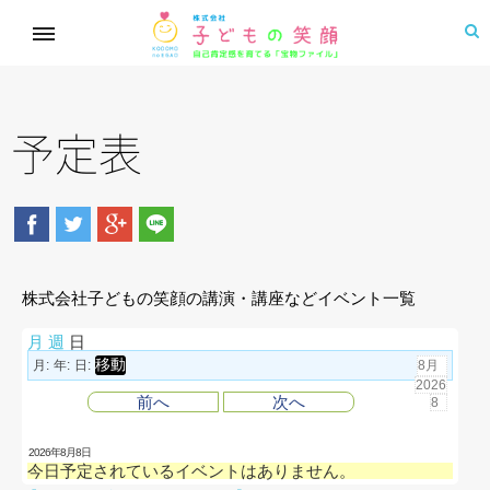
予定表
株式会社子どもの笑顔の講演・講座などイベント一覧
月
週
日
月:
年:
日:
前へ
次へ
2026年8月8日
今日予定されているイベントはありません。