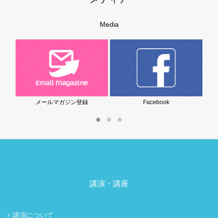
Media
ガジン登録
Facebook
岩堀美雪の子育てブロ
講演・講座
講演について