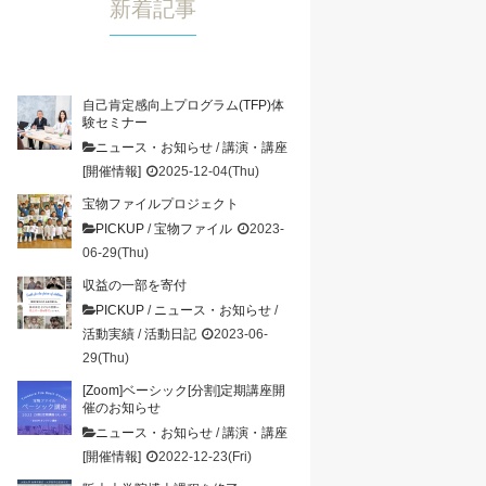
新着記事
自己肯定感向上プログラム(TFP)体
験セミナー
ニュース・お知らせ
/
講演・講座
[開催情報]
2025-12-04(Thu)
宝物ファイルプロジェクト
PICKUP
/
宝物ファイル
2023-
06-29(Thu)
収益の一部を寄付
PICKUP
/
ニュース・お知らせ
/
活動実績
/
活動日記
2023-06-
29(Thu)
[Zoom]ベーシック[分割]定期講座開
催のお知らせ
ニュース・お知らせ
/
講演・講座
[開催情報]
2022-12-23(Fri)