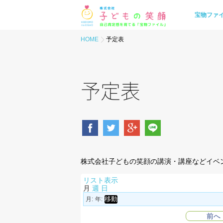
宝物ファ
HOME
予定表
予定表
株式会社子どもの笑顔の講演・講座などイベ
リスト
表示
月
週
日
月:
年:
前へ