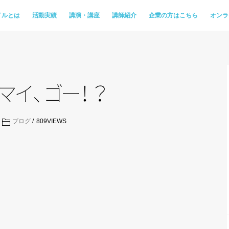
イルとは
活動実績
講演・講座
講師紹介
企業の方はこちら
オンラ
マ
イ
、
ゴ
ー
！
？
ブログ
809
VIEWS