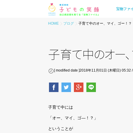
宝物ファ
HOME
ブログ
子育て中のオー、マイ、ゴー！？
子
育
て
中
の
オ
ー
、
[ modified date ]2018年11月01日 (木曜日) 05:32
子育て中には
「オー、マイ、ゴ―！？」
ということが