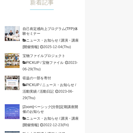
新着記事
自己肯定感向上プログラム(TFP)体
験セミナー
ニュース・お知らせ
/
講演・講座
[開催情報]
2025-12-04(Thu)
宝物ファイルプロジェクト
PICKUP
/
宝物ファイル
2023-
06-29(Thu)
収益の一部を寄付
PICKUP
/
ニュース・お知らせ
/
活動実績
/
活動日記
2023-06-
29(Thu)
[Zoom]ベーシック[分割]定期講座開
催のお知らせ
ニュース・お知らせ
/
講演・講座
[開催情報]
2022-12-23(Fri)