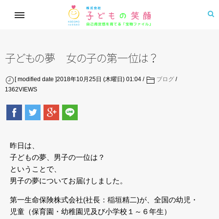
子
ど
も
の
夢
女
の
子
の
第一
位
は
？
[ modified date ]2018年10月25日 (木曜日) 01:04
ブログ
1362
VIEWS
昨日は、
子どもの夢、男子の一位は？
ということで、
男子の夢についてお届けしました。
第一生命保険株式会社(社長：稲垣精二)が、全国の幼児・
児童（保育園・幼稚園児及び小学校１～６年生）