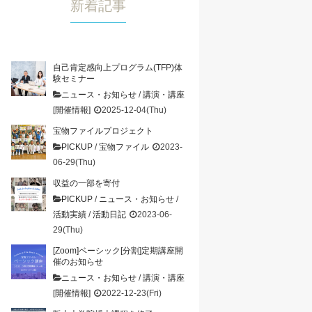
新着記事
自己肯定感向上プログラム(TFP)体
験セミナー
ニュース・お知らせ
/
講演・講座
[開催情報]
2025-12-04(Thu)
宝物ファイルプロジェクト
PICKUP
/
宝物ファイル
2023-
06-29(Thu)
収益の一部を寄付
PICKUP
/
ニュース・お知らせ
/
活動実績
/
活動日記
2023-06-
29(Thu)
[Zoom]ベーシック[分割]定期講座開
催のお知らせ
ニュース・お知らせ
/
講演・講座
[開催情報]
2022-12-23(Fri)