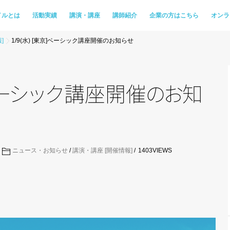
イルとは
活動実績
講演・講座
講師紹介
企業の方はこちら
オンラ
]
1/9(水) [東京]ベーシック講座開催のお知らせ
ー
シ
ッ
ク
講座開
催
の
お
知
ニュース・お知らせ
/
講演・講座 [開催情報]
1403
VIEWS