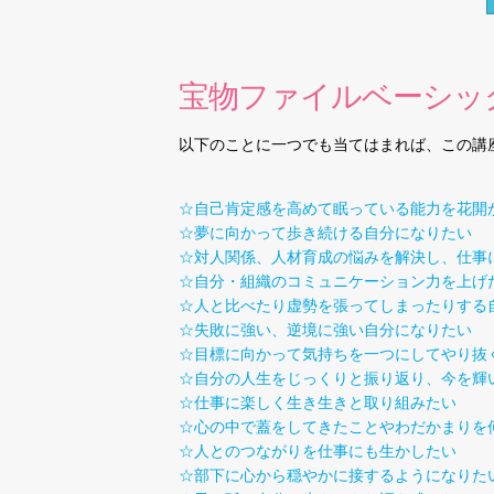
宝物ファイルベーシッ
以下のことに一つでも当てはまれば、この講
☆自己肯定感を高めて眠っている能力を花開
☆夢に向かって歩き続ける自分になりたい
☆対人関係、人材育成の悩みを解決し、仕事
☆自分・組織のコミュニケーション力を上げ
☆人と比べたり虚勢を張ってしまったりする
☆失敗に強い、逆境に強い自分になりたい
☆目標に向かって気持ちを一つにしてやり抜
☆自分の人生をじっくりと振り返り、今を輝
☆仕事に楽しく生き生きと取り組みたい
☆心の中で蓋をしてきたことやわだかまりを
☆人とのつながりを仕事にも生かしたい
☆部下に心から穏やかに接するようになりた