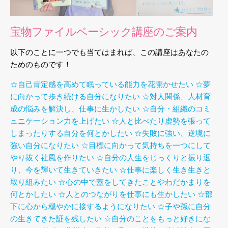
宝物ファイルベーシック講座のご案内
以下のことに一つでも当てはまれば、この講座はあなたの
ためのものです！
☆自己肯定感を高めて眠っている能力を花開かせたい
☆夢
に向かって歩き続ける自分になりたい
☆対人関係、人材育
成の悩みを解決し、仕事に生かしたい
☆自分・組織のコミ
ュニケーション力を上げたい
☆人と比べたり虚勢を張って
しまったりする自分を何とかしたい
☆失敗に強い、逆境に
強い自分になりたい
☆目標に向かって気持ちを一つにして
やり抜く社風を作りたい
☆自分の人生をじっくりと振り返
り、今を輝いて生きていきたい
☆仕事に楽しく生き生きと
取り組みたい
☆心の中で蓋をしてきたことやわだかまりを
何とかしたい
☆人とのつながりを仕事にも生かしたい
☆部
下に心から穏やかに接するようになりたい
☆子や孫に自分
の生きてきた証を残したい
☆自分のことをもっと好きにな