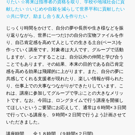
りたい
☆将来は指導者の資格を取り、学校や地域社会に貢
献したい
☆いじめや自殺を減らして世界平和に貢献したい
☆共に学び、励まし合う友人を作りたい
じっくり時間をかけて、自分の夢や長所や生き様などを振
り返りながら、世界に一つだけの自分の宝物ファイルを作
り、自己肯定感を高めて人としての生きる土台(ベース)を
作っていく講座です。対象者は大人です。グループで活動
しますが、シェアすることは、自分以外の仲間と学び合う
ことでもあります。その結果、本来の目的である自己肯定
感を高める効果は飛躍的に上がります。また、自分の夢に
共感してくれる支援者が現れたり、楽しい情報が得られた
り、仕事上での大事なつながりができたりしています。こ
れは、講座に参加してグループで学ぶことの大きなメリッ
トです。なお、今回は、ロングタイムで行う講座を開催し
てほしいというご要望にお応えして、通常は６時間×３日間
で行っている講座を、９時間×２日間で行うよう計画させて
いただきました。
講座時間 全１８時間 (９時間×２日間)