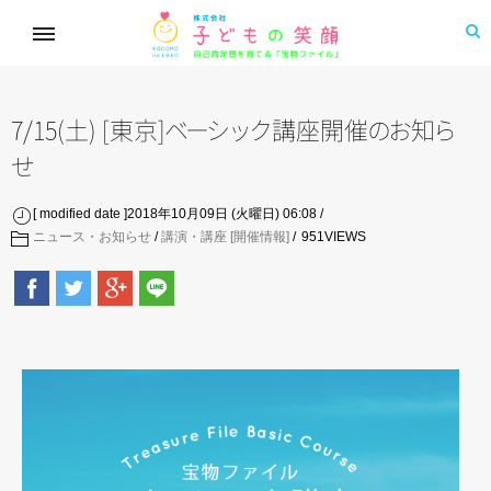
7/15(土) [東京
]
ベ
ー
シ
ッ
ク
講座開
催
の
お
知
ら
せ
[ modified date ]2018年10月09日 (火曜日) 06:08
ニュース・お知らせ
/
講演・講座 [開催情報]
951
VIEWS