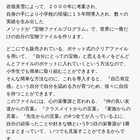
岩堀美雪によって、２０００年に考案され、
自身の手により小学校の現場に１５年間導入され、数々の
実績を生み出した
メソッドが『宝物ファイルプログラム』で、世界に一冊だ
けの自分の宝物ファイルを作ります。
どこにでも販売されている、ポケット式のクリアファイル
を用いて、
『自分にとっての宝物』と思えるモノをどんど
んとファイルのポケットに入れていくという方法なので、
小学生でも簡単に取り組むことができます。
そんな簡単な方法なのに、これを導入すると、
『自己肯定
感』という自分で自分を認める力が育つため、徐々に自信
を持つことができます。
このファイルには、心の栄養源と言われる、
『仲の良い友
達からの言葉』
『クラスメイトからの言葉』
『家族からの
言葉』
『先生からの言葉』の4つ全てが入っている上に、
自分の頑張ったことや好きな物という5つ目の栄養源が 1冊
にまとまっていて、
いつでも見返すことができるからで
す。