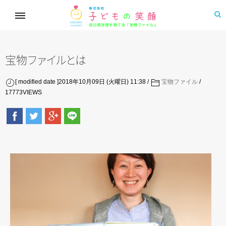
宝
物
フ
ァ
イ
ル
と
は
[ modified date ]2018年10月09日 (火曜日) 11:38
宝物ファイル
17773
VIEWS