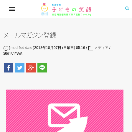
メ
ー
ル
マ
ガ
ジ
ン
登録
[ modified date ]2018年10月07日 (日曜日) 05:16
メディア
3591
VIEWS