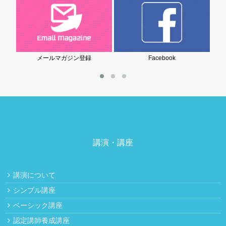
メールマガジン登録
Facebook
岩堀美雪の
講演・講座
講演について
シンプル講座
ベーシック講座
認定講師養成講座