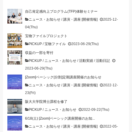
自己肯定感向上プログラム(TFP)体験セミナー
ニュース・お知らせ
/
講演・講座 [開催情報]
2025-12-
04(Thu)
宝物ファイルプロジェクト
PICKUP
/
宝物ファイル
2023-06-29(Thu)
収益の一部を寄付
PICKUP
/
ニュース・お知らせ
/
活動実績
/
活動日記
2023-06-29(Thu)
[Zoom]ベーシック[分割]定期講座開催のお知らせ
ニュース・お知らせ
/
講演・講座 [開催情報]
2022-12-
23(Fri)
阪大大学院博士課程を修了
PICKUP
/
ニュース・お知らせ
2022-09-22(Thu)
6/18(土) [Zoom]ベーシック講座開催のお知...
ニュース・お知らせ
/
講演・講座 [開催情報]
2022-05-