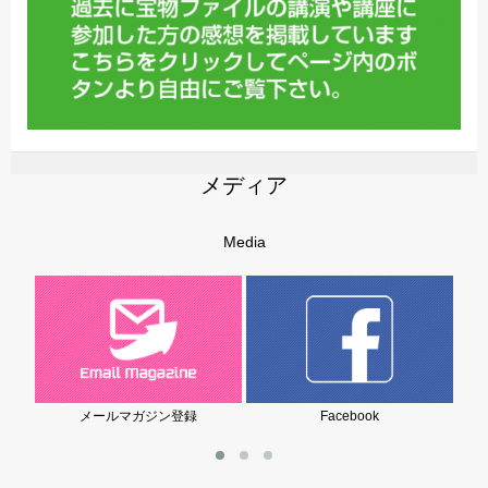
メディア
Media
ールマガジン登録
Facebook
岩堀美雪の子育