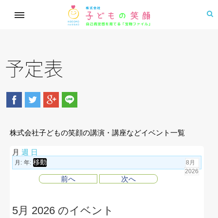
予定表
株式会社子どもの笑顔の講演・講座などイベント一覧
月
週
日
月:
年:
前へ
次へ
5月 2026 のイベント