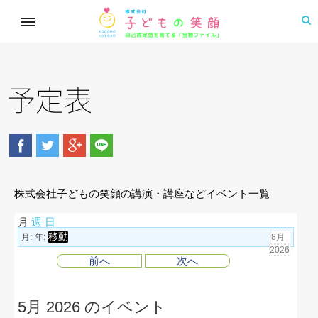
予定表
株式会社子どもの笑顔の講演・講座などイベント一覧
月
週
日
月:
年:
前へ
次へ
5月 2026 のイベント