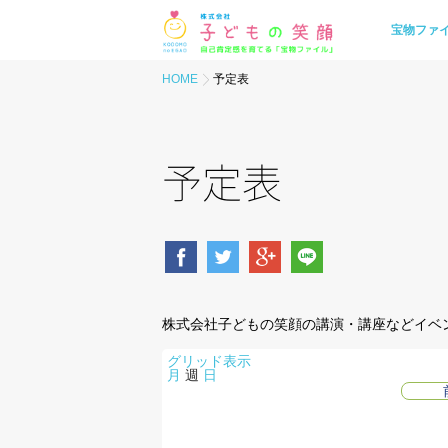
宝物ファ
HOME
予定表
予定表
株式会社子どもの笑顔の講演・講座などイベ
グリッド
表示
月
週
日