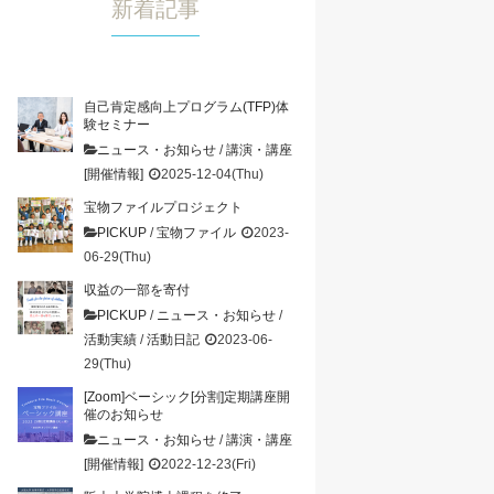
新着記事
自己肯定感向上プログラム(TFP)体
験セミナー
ニュース・お知らせ
/
講演・講座
[開催情報]
2025-12-04(Thu)
宝物ファイルプロジェクト
PICKUP
/
宝物ファイル
2023-
06-29(Thu)
収益の一部を寄付
PICKUP
/
ニュース・お知らせ
/
活動実績
/
活動日記
2023-06-
29(Thu)
[Zoom]ベーシック[分割]定期講座開
催のお知らせ
ニュース・お知らせ
/
講演・講座
[開催情報]
2022-12-23(Fri)