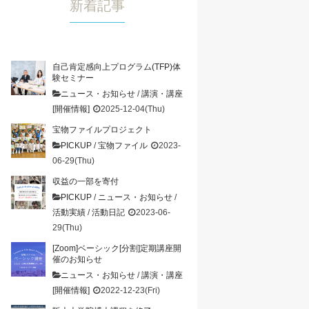
新着記事
自己肯定感向上プログラム(TFP)体
験セミナー
ニュース・お知らせ
/
講演・講座
[開催情報]
2025-12-04(Thu)
宝物ファイルプロジェクト
PICKUP
/
宝物ファイル
2023-
06-29(Thu)
収益の一部を寄付
PICKUP
/
ニュース・お知らせ
/
活動実績
/
活動日記
2023-06-
29(Thu)
[Zoom]ベーシック[分割]定期講座開
催のお知らせ
ニュース・お知らせ
/
講演・講座
[開催情報]
2022-12-23(Fri)