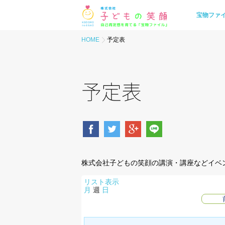
宝物ファ
HOME
予定表
予定表
株式会社子どもの笑顔の講演・講座などイベ
リスト
表示
月
週
日