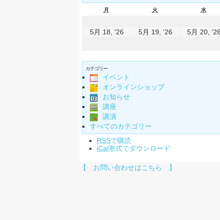
月
火
水
5月 18, '26
5月 19, '26
5月 20, '2
カテゴリー
イベント
オンラインショップ
お知らせ
講座
講演
すべてのカテゴリー
RSS
で購読
iCal
形式でダウンロード
【 お問い合わせはこちら 】