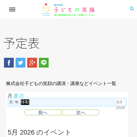
予定表
株式会社子どもの笑顔の講演・講座などイベント一覧
月
週
日
月:
年:
前へ
次へ
5月 2026 のイベント